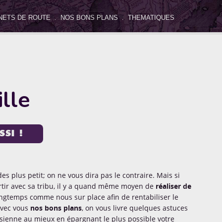
NETS DE ROUTE
.
NOS BONS PLANS
.
THEMATIQUES
icles
 Destinations
DIY
Hébergement
Insolite
ille
 Loulou
Les Balloons
Les ONG
No Comment
SI !
Tests Produits
Thématiques
Voyager avec un enfant
es plus petit; on ne vous dira pas le contraire. Mais si
rtir avec sa tribu, il y a quand même moyen de
réaliser de
longtemps comme nous sur place afin de rentabiliser le
 avec vous
nos bons plans
, on vous livre quelques astuces
sienne au mieux en épargnant le plus possible votre