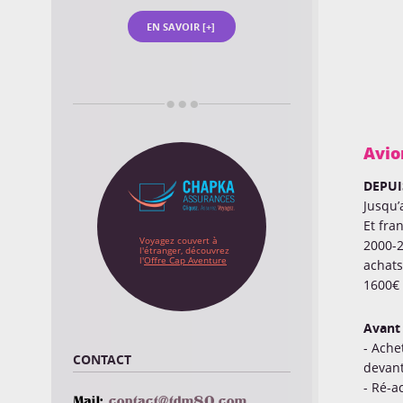
EN SAVOIR [+]
Avio
DEPUI
Jusqu’
Et fra
Voyagez couvert à
2000-2
l'étranger, découvrez
l'
Offre Cap Aventure
achats
1600€ 
Avant 
- Ache
CONTACT
devant
- Ré-a
Mail:
moc.08mdt@tcatnoc