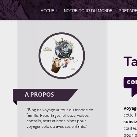
ACCUEIL
.
NOTRE TOUR DU MONDE
.
PREPARE
Séle
Activités
Allo le Monde
Artistique & Culturel
Ta
La parole des enfants
Le coin de Maman
Le coin d
Non classé
Nos bons plans
Notre Trip Advisor
CO
O
A PROPOS
Voyage
"Blog de voyage autour du monde en
cette 
famille. Reportages, photos, vidéos,
conseils, tests et bons plans pour
substa
voyager solo ou avec ses enfants."
couteu
pour p