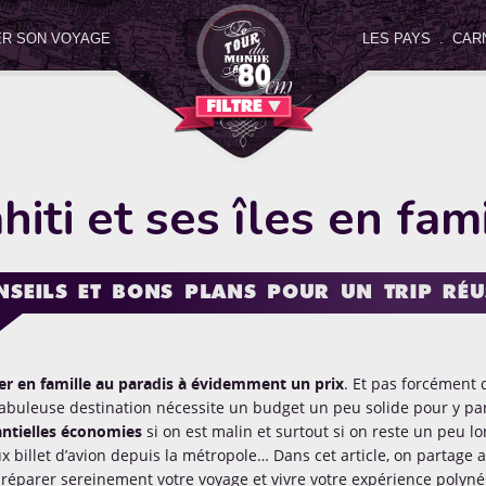
R SON VOYAGE
LES PAYS
.
CAR
ctionnez une catégorie
ci-dessous pour filtrer nos art
FILTRE
Carnets de route
Concours
Culture pays
Découvertes et
hiti et ses îles en fam
e Papa
Le coin des invités
Le coin des voyageurs
Le dico de
NSEILS ET BONS PLANS POUR UN TRIP RÉUS
n a testé pour vous
Portraits de papas
Projet
Rencontres
r en famille au paradis à évidemment un prix
. Et pas forcément d
fabuleuse destination nécessite un budget un peu solide pour y pa
ntielles économies
si on est malin et surtout si on reste un peu 
x billet d’avion depuis la métropole… Dans cet article, on partage
réparer sereinement votre voyage et vivre votre expérience polyné