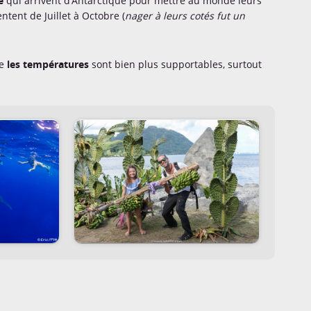
e
qui arrivent d’Antarctique pour mettre au monde leurs
tent de Juillet à Octobre (
nager à leurs cotés fut un
ue
les températures
sont bien plus supportables, surtout