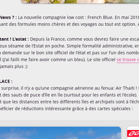
News ? :
La nouvelle compagnie low cost : French Blue. En mai 2018
ant des formules moins chères et des voyages ou tout est option. A
ant ! L'estat :
Depuis la France, comme vous devrez faire une escale
eux sésame de l’Estat en poche. Simple formalité administrative, 
la demande sur le bon site officiel de l’état et pas sur l’un des nomb
(j’ai failli me faire avoir comme un bleu). Le site officiel
se trouve i
jamais plus ;)
LACE :
 surprise, il n’y a qu’une compagnie aérienne au fenua: Air Thaiti 
it des sauts de puce d’île en île (surtout pour les enfants et l’éco
t que les distances entre les différents îles et archipels sont à l’é
éficier de réductions intéressante grâce à des cartes spéciales :