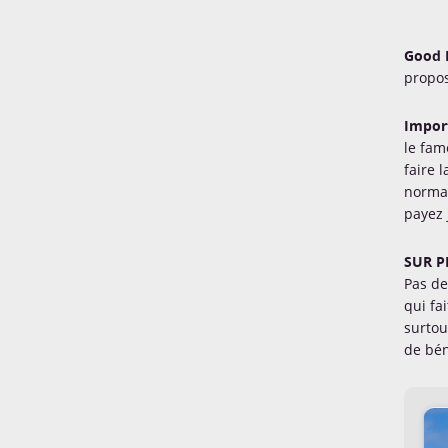
Good 
propos
Import
le fam
faire 
normal 
payez 
SUR P
Pas de
qui fa
surtou
de bén