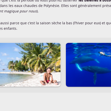
e que c’est la période ou vous pourrez observer
les baleines à boss
 dans les eaux chaudes de Polynésie. Elles sont généralement présen
t magique pour nous
).
 aussi parce que c’est la saison sèche la bas (l’hiver pour eux) et q
es enfants.