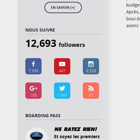
budge
EN SAVOIR [+]
Après,
boui-b
avons 
NOUS SUIVRE
12,693
followers



7,338
487
3,329



105
1,347
87
BOARDING PASS
NE RATEZ RIEN!
Et soyez les premiers