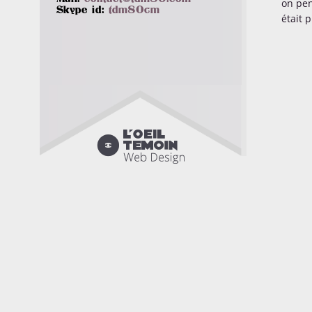
on pen
Skype id:
tdm80cm
était 
