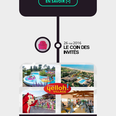
EN SAVOIR [+]
Rencontres
Tests Produits
BOARDING PASS
Thématiques
Voyager avec un enfant
26
2016
mai
NE RATEZ RIEN!
LE COIN DES
Et soyez les premiers
INVITÉS
informés de tout!
Garanti zéro spam.
COMMENT?
VIDEO