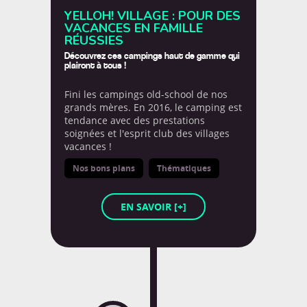
YELLOH! VILLAGE : POUR DES
VACANCES EN FAMILLE
RÉUSSIES
Découvrez ces campings haut de gamme qui
plairont à tous !
Fini les campings old-school de nos
grands mères. En 2016, le camping est
tendance avec des prestations
soignées et l'esprit club des villages
vacances !
Nos bons plans
Thématiques
LA PAROLES DES ENFANTS
EN SAVOIR [+]
Curieux de connaitre la parole