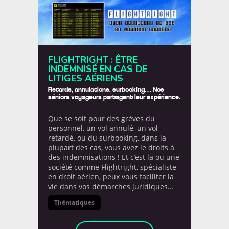
Le coin de Maman
Le coin de Papa
NOUS SUIVRE
Le coin des invités
FLIGHTRIGHT : ÊTRE
12,693
INDEMNISÉ EN CAS DE
LITIGES AÉRIENS
Le coin des voyageurs
followers
Retards, annulations, surbooking… Nos
séniors voyageurs partagent leur expérience.
Le dico de Loulou
Les Balloons


Que se soit pour des grèves du
7,338
487
personnel, un vol annulé, un vol
Les ONG
No Comment
retardé, ou du surbooking, dans la
plupart des cas, vous avez le droits à


des indemnisations ! Et c’est la ou une
Non classé
Nos bons plans
3,329
105
société comme Flightright, spécialiste
en droit aérien, peux vous faciliter la
vie dans vos démarches juridiques...
Notre Trip Advisor
On a testé pour vous


1,347
87
Thématiques
Portraits de papas
Projet