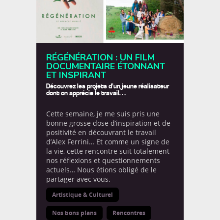
Le coin de Maman
Le coin de Papa
NOUS SUIVRE
Le coin des invités
RÉGÉNÉRATION : UN FILM
12,693
DOCUMENTAIRE ÉTONNANT
ET INSPIRANT
Le coin des voyageurs
followers
Découvrez les projets d’un jeune réalisateur
dont on apprécie le travail…
Le dico de Loulou
Les Balloons


Cette semaine, je me suis pris une
7,338
487
bonne grosse dose d’inspiration et de
Les ONG
No Comment
positivité en découvrant le travail
d’Alex Ferrini… Et comme un signe de


la vie, cette rencontre suit totalement
Non classé
Nos bons plans
3,329
105
nos réflexions et questionnements
actuels… Nous étions obligé de le
partager avec vous.
Notre Trip Advisor
On a testé pour vous


1,347
87
Artistique & Culturel
Portraits de papas
Projet
Nos bons plans
Rencontres