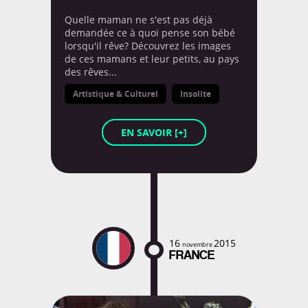
Quelle maman ne s'est pas déjà
demandée ce à quoi pense son bébé
lorsqu'il rêve? Découvrez les images
MEDIAS
de ces mamans et leur petits, au pays
des rêves...
Artistique & Culturel
Insolite
EN SAVOIR [+]
Découvrez les articles et
interviews réalisés autours de
notre projet le tour du monde
à 80 cm.
EN SAVOIR [+]
16
2015
novembre
FRANCE