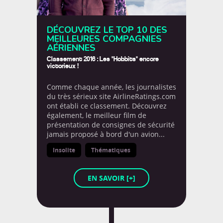
DÉCOUVREZ LE TOP 10 DES
MEILLEURES COMPAGNIES
AÉRIENNES
Classement 2016 : Les "Hobbits" encore
victorieux !
Comme chaque année, les journalistes
du très sérieux site AirlineRatings.com
ont établi ce classement. Découvrez
également, le meilleur film de
présentation de consignes de sécurité
jamais proposé à bord d'un avion...
LA PAROLES DES ENFANTS
Insolite
Thématiques
EN SAVOIR [+]
Curieux de connaitre la parole