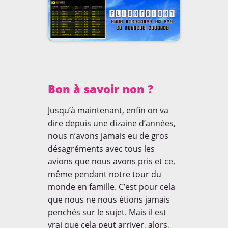
Rencontres
Tests Produits
BOARDING PASS
Thématiques
Voyager avec un enfant
Bon à savoir non ?
NE RATEZ RIEN!
Et soyez les premiers
informés de tout!
Jusqu’à maintenant, enfin on va
Garanti zéro spam.
dire depuis une dizaine d’années,
nous n’avons jamais eu de gros
désagréments avec tous les
COMMENT?
avions que nous avons pris et ce,
même pendant notre tour du
monde en famille. C’est pour cela
VIDEO
que nous ne nous étions jamais
penchés sur le sujet. Mais il est
vrai que cela peut arriver, alors,