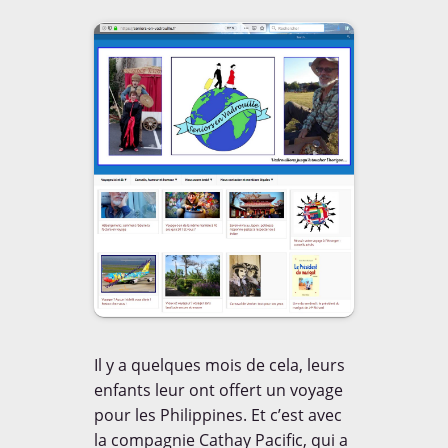
Voyagez couvert à
l'étranger, découvrez
l'
Offre Cap Aventure
CONTACT
Mail:
moc.08mdt@tcatnoc
Skype id:
tdm80cm
Il y a quelques mois de cela, leurs
enfants leur ont offert un voyage
pour les Philippines. Et c’est avec
la compagnie Cathay Pacific, qui a