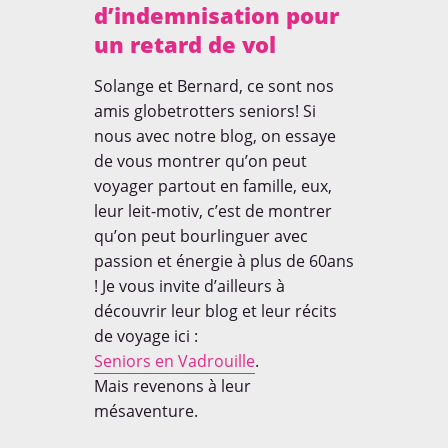
d’indemnisation pour
un retard de vol
MEDIAS
Solange et Bernard, ce sont nos
amis globetrotters seniors! Si
nous avec notre blog, on essaye
de vous montrer qu’on peut
voyager partout en famille, eux,
leur leit-motiv, c’est de montrer
Découvrez les articles et
qu’on peut bourlinguer avec
interviews réalisés autours de
notre projet le tour du monde
passion et énergie à plus de 60ans
à 80 cm.
! Je vous invite d’ailleurs à
découvrir leur blog et leur récits
EN SAVOIR [+]
de voyage ici :
Seniors en Vadrouille
.
Mais revenons à leur
mésaventure.