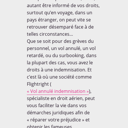
autant être informé de vos droits,
surtout qu’en voyage, dans un
pays étranger, on peut vite se
retrouver désemparé face à de
telles circonstances…
Que se soit pour des grèves du
personnel, un vol annulé, un vol
retardé, ou du surbooking, dans
la plupart des cas, vous avez le
droits à une indemnisation. Et
c’est là où une société comme
LA PAROLES DES ENFANTS
Flightright (
« Vol annulé indemnisation »
),
spécialiste en droit aérien, peut
vous faciliter la vie dans vos
démarches juridiques afin de
« réparer votre préjudice » et
Curieux de connaitre la parole
obtenir les fameuses