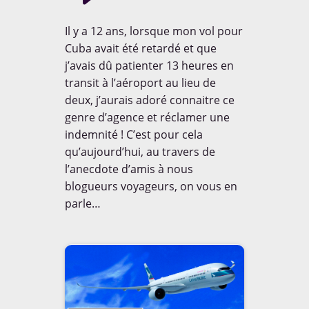
Il y a 12 ans, lorsque mon vol pour
Le coin de Maman
Le coin de Papa
Cuba avait été retardé et que
NOUS SUIVRE
j’avais dû patienter 13 heures en
Le coin des invités
transit à l’aéroport au lieu de
12,693
deux, j’aurais adoré connaitre ce
Le coin des voyageurs
followers
genre d’agence et réclamer une
indemnité ! C’est pour cela
Le dico de Loulou
Les Balloons


qu’aujourd’hui, au travers de
7,338
487
l’anecdote d’amis à nous
Les ONG
No Comment
blogueurs voyageurs, on vous en


parle…
Non classé
Nos bons plans
3,329
105
Notre Trip Advisor
On a testé pour vous


1,347
87
Portraits de papas
Projet