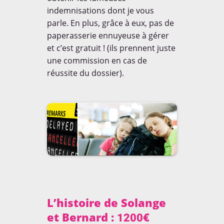
des enfants à travers le
indemnisations dont je vous
monde sur leur
environnement, nous avons
parle. En plus, grâce à eux, pas de
préparé une série de
paperasserie ennuyeuse à gérer
questions que nous leur
avons posé lors de notre
et c’est gratuit ! (ils prennent juste
passage dans certains pays.
une commission en cas de
réussite du dossier).
EN SAVOIR [+]
AWARDS
L’histoire de Solange
Dans la rubrique voyage /
tourisme parmi plus de 200
et Bernard : 1200€
blogs. Merci à tous!