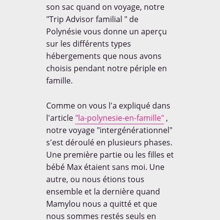
son sac quand on voyage, notre
"Trip Advisor familial " de
Le coin de Maman
Le coin de Papa
Polynésie vous donne un aperçu
sur les différents types
NOUS SUIVRE
Le coin des invités
hébergements que nous avons
12,693
choisis pendant notre périple en
Le coin des voyageurs
followers
famille.
Le dico de Loulou
Les Balloons
Comme on vous l'a expliqué dans


l'article
"la-polynesie-en-famille"
,
7,338
487
Les ONG
No Comment
notre voyage "intergénérationnel"
s'est déroulé en plusieurs phases.


Une première partie ou les filles et
Non classé
Nos bons plans
3,329
105
bébé Max étaient sans moi. Une
autre, ou nous étions tous
Notre Trip Advisor
On a testé pour vous


ensemble et la dernière quand
1,347
87
Mamylou nous a quitté et que
Portraits de papas
Projet
nous sommes restés seuls en