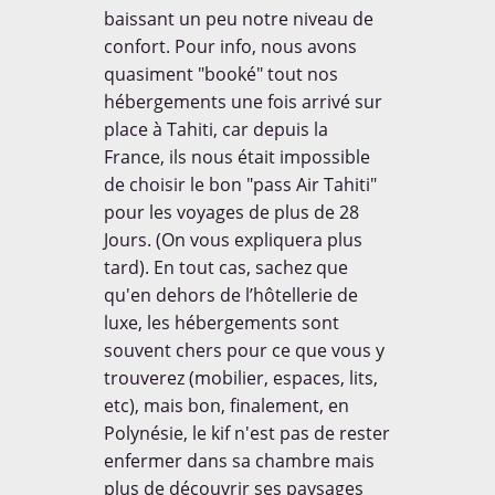
baissant un peu notre niveau de
Rencontres
Tests Produits
BOARDING PASS
confort. Pour info, nous avons
quasiment "booké" tout nos
Thématiques
Voyager avec un enfant
hébergements une fois arrivé sur
place à Tahiti, car depuis la
France, ils nous était impossible
de choisir le bon "pass Air Tahiti"
NE RATEZ RIEN!
pour les voyages de plus de 28
Et soyez les premiers
informés de tout!
Jours. (On vous expliquera plus
Garanti zéro spam.
tard). En tout cas, sachez que
qu'en dehors de l’hôtellerie de
luxe, les hébergements sont
COMMENT?
souvent chers pour ce que vous y
trouverez (mobilier, espaces, lits,
etc), mais bon, finalement, en
VIDEO
Polynésie, le kif n'est pas de rester
enfermer dans sa chambre mais
plus de découvrir ses paysages