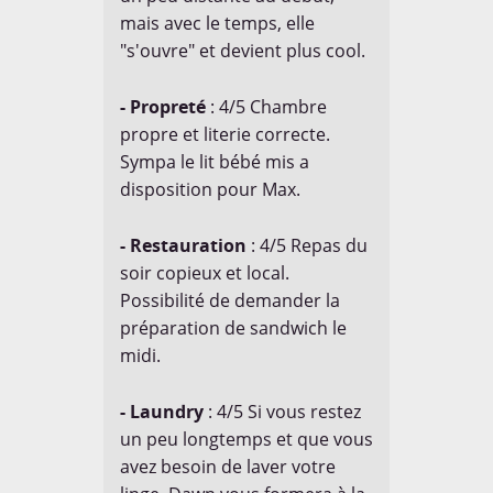
mais avec le temps, elle
"s'ouvre" et devient plus cool.
- Propreté
: 4/5 Chambre
propre et literie correcte.
Voyagez couvert à
l'étranger, découvrez
l'
Offre Cap Aventure
Sympa le lit bébé mis a
disposition pour Max.
- Restauration
: 4/5 Repas du
soir copieux et local.
Possibilité de demander la
CONTACT
préparation de sandwich le
Mail:
moc.08mdt@tcatnoc
midi.
Skype id:
tdm80cm
- Laundry
: 4/5 Si vous restez
un peu longtemps et que vous
avez besoin de laver votre