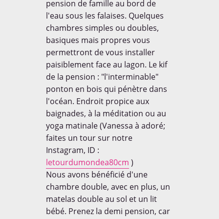
des enfants à travers le
pension de famille au bord de
monde sur leur
l'eau sous les falaises. Quelques
environnement, nous avons
chambres simples ou doubles,
préparé une série de
questions que nous leur
basiques mais propres vous
avons posé lors de notre
permettront de vous installer
passage dans certains pays.
paisiblement face au lagon. Le kif
de la pension : "l'interminable"
EN SAVOIR [+]
ponton en bois qui pénètre dans
l'océan. Endroit propice aux
baignades, à la méditation ou au
yoga matinale (Vanessa à adoré;
AWARDS
faites un tour sur notre
Instagram, ID :
letourdumondea80cm
)
Nous avons bénéficié d'une
chambre double, avec en plus, un
Dans la rubrique voyage /
matelas double au sol et un lit
tourisme parmi plus de 200
bébé. Prenez la demi pension, car
blogs. Merci à tous!