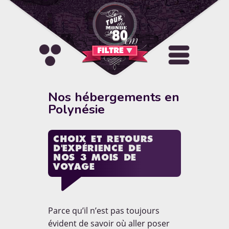
FILTRE
Sélectionnez une catégorie
Activités
Allo le Monde
Nos hébergements en
Polynésie
Artistique & Culturel
Carnets de route
A PROPOS
CHOIX ET RETOURS
Concours
Culture pays
D'EXPÉRIENCE DE
NOS 3 MOIS DE
"Blog de voyage autour du
VOYAGE
Découvertes et Destinations
DIY
monde en famille. Reportages,
photos, vidéos, conseils, tests
et bons plans pour voyager
Hébergement
Insolite
solo ou avec ses enfants."
Parce qu’il n’est pas toujours
évident de savoir où aller poser
La parole des enfants
EN SAVOIR [+]