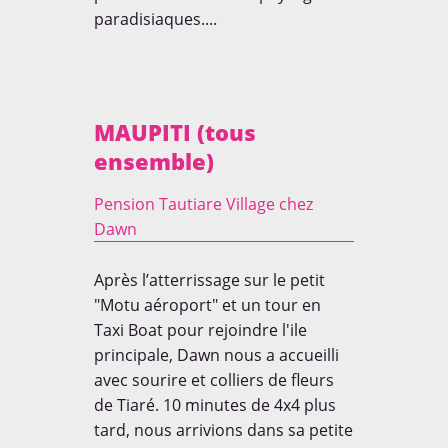
paradisiaques....
MAUPITI (tous
ensemble)
Pension Tautiare Village chez
Dawn
Après l’atterrissage sur le petit
LA PAROLES DES ENFANTS
"Motu aéroport" et un tour en
Taxi Boat pour rejoindre l'ile
principale, Dawn nous a accueilli
avec sourire et colliers de fleurs
de Tiaré. 10 minutes de 4x4 plus
tard, nous arrivions dans sa petite
Curieux de connaitre la parole