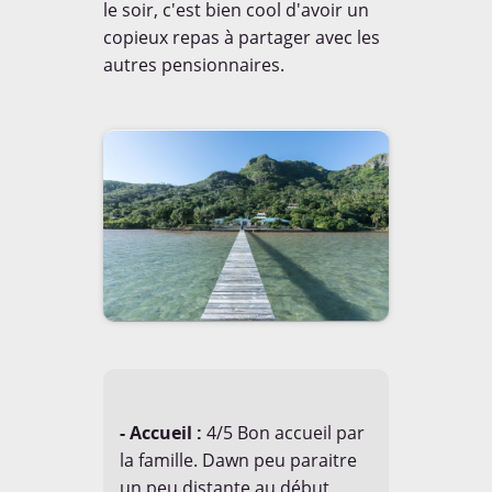
le soir, c'est bien cool d'avoir un
copieux repas à partager avec les
autres pensionnaires.
MEDIAS
Découvrez les articles et
interviews réalisés autours de
notre projet le tour du monde
à 80 cm.
EN SAVOIR [+]
- Accueil :
4/5 Bon accueil par
la famille. Dawn peu paraitre
un peu distante au début,