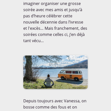
imaginer organiser une grosse
soirée avec mes amis et jusqu’à
Le coin de Maman
Le coin de Papa
pas d’heure célébrer cette
nouvelle décennie dans l’ivresse
NOUS SUIVRE
Le coin des invités
et l'excès… Mais franchement, des
12,693
soirées comme celles ci, j’en déjà
Le coin des voyageurs
followers
tant vécu…
Le dico de Loulou
Les Balloons


7,338
487
Les ONG
No Comment


Non classé
Nos bons plans
3,329
105
Notre Trip Advisor
On a testé pour vous


1,347
87
Depuis toujours avec Vanessa, on
Portraits de papas
Projet
bosse comme des fous et on