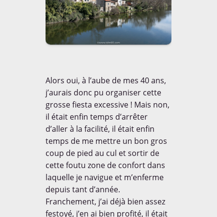
Voyagez couvert à
l'étranger, découvrez
l'
Offre Cap Aventure
Alors oui, à l’aube de mes 40 ans,
j’aurais donc pu organiser cette
grosse fiesta excessive ! Mais non,
il était enfin temps d’arrêter
d’aller à la facilité, il était enfin
CONTACT
temps de me mettre un bon gros
coup de pied au cul et sortir de
Mail:
moc.08mdt@tcatnoc
Skype id:
tdm80cm
cette foutu zone de confort dans
laquelle je navigue et m’enferme
depuis tant d’année.
Franchement, j’ai déjà bien assez
festoyé, j’en ai bien profité, il était