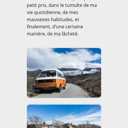
petit pris, dans le tumulte de ma
vie quotidienne, de mes
mauvaises habitudes, et
MEDIAS
finalement, d’une certaine
manière, de ma lâcheté.
Découvrez les articles et
interviews réalisés autours de
notre projet le tour du monde
à 80 cm.
EN SAVOIR [+]