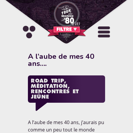
FILTRE
Sélectionnez une catégorie
Activités
Allo le Monde
A l’aube de mes 40
ans….
Artistique & Culturel
Carnets de route
A PROPOS
ROAD TRIP,
Concours
Culture pays
MÉDITATION,
RENCONTRES ET
"Blog de voyage autour du
JEÛNE
Découvertes et Destinations
DIY
monde en famille. Reportages,
photos, vidéos, conseils, tests
et bons plans pour voyager
Hébergement
Insolite
solo ou avec ses enfants."
A l’aube de mes 40 ans, j’aurais pu
comme un peu tout le monde
La parole des enfants
EN SAVOIR [+]