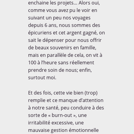
enchaine les projets… Alors oui,
Rencontres
Tests Produits
BOARDING PASS
comme vous avez pu le voir en
suivant un peu nos voyages
Thématiques
Voyager avec un enfant
depuis 6 ans, nous sommes des
épicuriens et cet argent gagné, on
sait le dépenser pour nous offrir
de beaux souvenirs en famille,
NE RATEZ RIEN!
mais en parallèle de cela, on vit à
Et soyez les premiers
100 à l’heure sans réellement
informés de tout!
Garanti zéro spam.
prendre soin de nous; enfin,
surtout moi.
COMMENT?
Et des fois, cette vie bien (trop)
remplie et ce manque d’attention
à notre santé, peu conduire à des
VIDEO
sorte de « burn-out », une
irritabilité excessive, une
mauvaise gestion émotionnelle