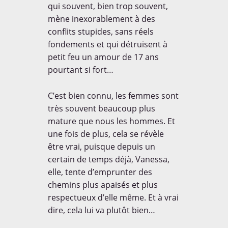
qui souvent, bien trop souvent,
mène inexorablement à des
conflits stupides, sans réels
fondements et qui détruisent à
petit feu un amour de 17 ans
pourtant si fort…
C’est bien connu, les femmes sont
très souvent beaucoup plus
mature que nous les hommes. Et
une fois de plus, cela se révèle
être vrai, puisque depuis un
LA PAROLES DES ENFANTS
certain de temps déjà, Vanessa,
elle, tente d’emprunter des
chemins plus apaisés et plus
respectueux d’elle même. Et à vrai
dire, cela lui va plutôt bien…
Curieux de connaitre la parole