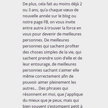
des enfants à travers le
De plus, cela fait au moins déjà 2
monde sur leur
environnement, nous avons
ou 3 ans, qu’a chaque vœux de
préparé une série de
nouvelle année sur le blog ou
questions que nous leur
notre page FB, on vous invite
avons posé lors de notre
passage dans certains pays.
entre autre à trouver la force en
vous pour devenir de meilleures
personnes. De meilleures
EN SAVOIR [+]
personnes qui sachent profiter
des choses simples de la vie, qui
sachent prendre soin d’elle et de
AWARDS
leur entourage, de meilleures
personnes sachant s’aimer elle
même correctement afin de
pouvoir aimer pleinement les
autres… Des phrases qui
résonnent en moi, que j'applique
Dans la rubrique voyage /
du mieux que je peux, mais qui
tourisme parmi plus de 200
bien souvent s’estompent petit à
blogs. Merci à tous!