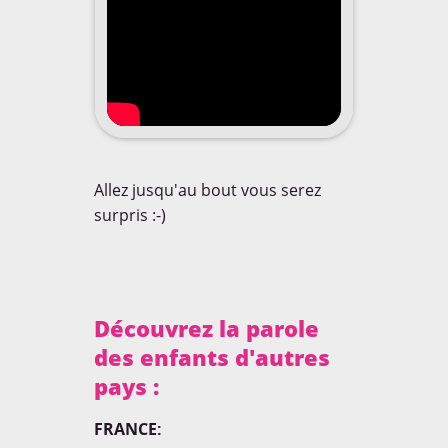
Rencontres
Tests Produits
BOARDING PASS
Thématiques
Voyager avec un enfant
NE RATEZ RIEN!
Allez jusqu'au bout vous serez
Et soyez les premiers
informés de tout!
surpris :-)
Garanti zéro spam.
COMMENT?
Découvrez la parole
des enfants d'autres
pays :
VIDEO
FRANCE: