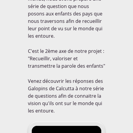
série de question que nous
Le coin de Maman
Le coin de Papa
posons aux enfants des pays que
nous traversons afin de recueillir
NOUS SUIVRE
leur point de vu sur le monde qui
Le coin des invités
les entoure.
12,693
Le coin des voyageurs
followers
C'est le 2ème axe de notre projet :
"Recueillir, valoriser et
Le dico de Loulou
Les Balloons


transmettre la parole des enfants"
7,338
487
Les ONG
No Comment
Venez découvrir les réponses des


Galopins de Calcutta à notre série
Non classé
Nos bons plans
3,329
105
de questions afin de connaitre la
vision qu'ils ont sur le monde qui
Notre Trip Advisor
On a testé pour vous


les entoure.
1,347
87
Portraits de papas
Projet