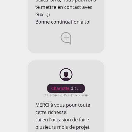
te mettre en contact avec
eux…;)
Bonne continuation à toi
Voyagez couvert à
l'étranger, découvrez
l'
Offre Cap Aventure
CONTACT
Charlotte
Mail:
moc.08mdt@tcatnoc
23 janvier 2015 à 11 h 56 min
Skype id:
tdm80cm
MERCI à vous pour toute
cette richesse!
J’ai eu l’occasion de faire
plusieurs mois de projet