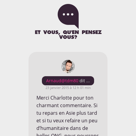

MEDIAS
ET VOUS, QU'EN PENSEZ
VOUS?
Découvrez les articles et
interviews réalisés autours de
notre projet le tour du monde
Arnaud@tdm80
à 80 cm.
23 janvier 2015 à 12 h 01 min
Merci Charlotte pour ton
EN SAVOIR [+]
charmant commentaire. Si
tu repars en Asie plus tard
et si tu veux refaire un peu
d’humanitaire dans de
belles ONG, nous pourrons