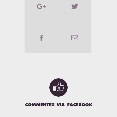
des enfants à travers le


monde sur leur
environnement, nous avons
préparé une série de
questions que nous leur
avons posé lors de notre
passage dans certains pays.


EN SAVOIR [+]
AWARDS

COMMENTEZ VIA FACEBOOK
Dans la rubrique voyage /
tourisme parmi plus de 200
blogs. Merci à tous!