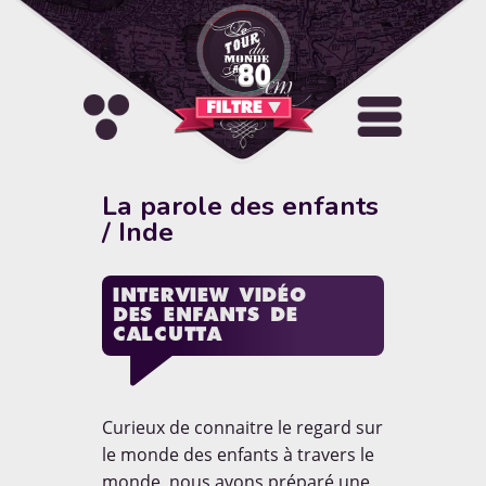
FILTRE
Sélectionnez une catégorie
Activités
Allo le Monde
La parole des enfants
/ Inde
Artistique & Culturel
Carnets de route
A PROPOS
INTERVIEW VIDÉO
Concours
Culture pays
DES ENFANTS DE
CALCUTTA
"Blog de voyage autour du
Découvertes et Destinations
DIY
monde en famille. Reportages,
photos, vidéos, conseils, tests
et bons plans pour voyager
Hébergement
Insolite
solo ou avec ses enfants."
Curieux de connaitre le regard sur
le monde des enfants à travers le
La parole des enfants
monde, nous avons préparé une
EN SAVOIR [+]