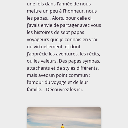
une fois dans l’année de nous
mettre un peu à l’honneur, nous
Le coin de Maman
Le coin de Papa
les papas… Alors, pour celle ci,
j’avais envie de partager avec vous
NOUS SUIVRE
Le coin des invités
les histoires de sept papas
12,693
voyageurs que je connais en vrai
Le coin des voyageurs
followers
ou virtuellement, et dont
j’apprécie les aventures, les récits,
Le dico de Loulou
Les Balloons
ou les valeurs. Des papas sympas,


attachants et de styles différents,
7,338
487
Les ONG
No Comment
mais avec un point commun :
l’amour du voyage et de leur


famille… Découvrez les ici.
Non classé
Nos bons plans
3,329
105
Notre Trip Advisor
On a testé pour vous


1,347
87
Portraits de papas
Projet