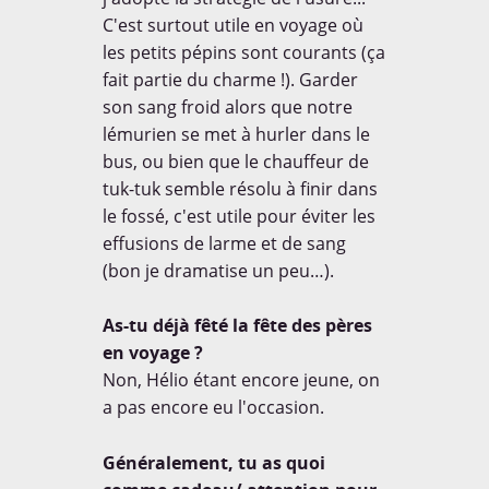
des enfants à travers le
monde sur leur
C'est surtout utile en voyage où
environnement, nous avons
les petits pépins sont courants (ça
préparé une série de
fait partie du charme !). Garder
questions que nous leur
avons posé lors de notre
son sang froid alors que notre
passage dans certains pays.
lémurien se met à hurler dans le
bus, ou bien que le chauffeur de
EN SAVOIR [+]
tuk-tuk semble résolu à finir dans
le fossé, c'est utile pour éviter les
effusions de larme et de sang
(bon je dramatise un peu…).
AWARDS
As-tu déjà fêté la fête des pères
en voyage ?
Non, Hélio étant encore jeune, on
a pas encore eu l'occasion.
Dans la rubrique voyage /
Généralement, tu as quoi
tourisme parmi plus de 200
blogs. Merci à tous!