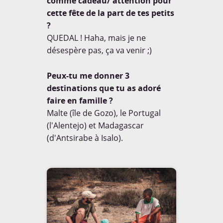
comme cadeau/ attention pour
cette fête de la part de tes petits
?
QUEDAL ! Haha, mais je ne
MEDIAS
désespère pas, ça va venir ;)
Peux-tu me donner 3
destinations que tu as adoré
faire en famille ?
Découvrez les articles et
Malte (île de Gozo), le Portugal
interviews réalisés autours de
(l'Alentejo) et Madagascar
notre projet le tour du monde
à 80 cm.
(d'Antsirabe à Isalo).
EN SAVOIR [+]