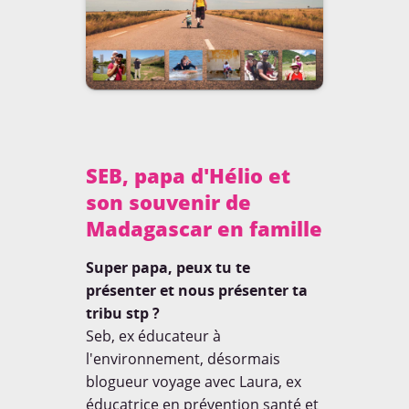
Rencontres
Tests Produits
BOARDING PASS
Thématiques
Voyager avec un enfant
NE RATEZ RIEN!
SEB, papa d'Hélio et
Et soyez les premiers
informés de tout!
son souvenir de
Garanti zéro spam.
Madagascar en famille
Super papa, peux tu te
COMMENT?
présenter et nous présenter ta
tribu stp ?
Seb, ex éducateur à
VIDEO
l'environnement, désormais
blogueur voyage avec Laura, ex
éducatrice en prévention santé et