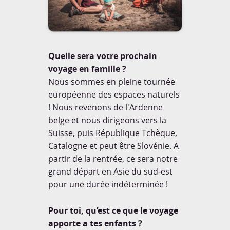
Quelle sera votre prochain
Voyagez couvert à
voyage en famille ?
l'étranger, découvrez
l'
Offre Cap Aventure
Nous sommes en pleine tournée
européenne des espaces naturels
! Nous revenons de l'Ardenne
belge et nous dirigeons vers la
Suisse, puis République Tchèque,
CONTACT
Catalogne et peut être Slovénie. A
partir de la rentrée, ce sera notre
Mail:
moc.08mdt@tcatnoc
grand départ en Asie du sud-est
Skype id:
tdm80cm
pour une durée indéterminée !
Pour toi, qu’est ce que le voyage
apporte a tes enfants ?