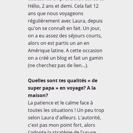
Hélio, 2 ans et demi. Cela fait 12
ans que nous voyageons
régulièrement avec Laura, depuis
qu'on se connaît en fait. Un jour,
on a eu assez des séjours courts,
alors on est partis un an en
Amérique latine. A cette occasion
on a créé un blog et fait un gamin
(ne cherchez pas de lien…).
Quelles sont tes qualités « de
LA PAROLES DES ENFANTS
super papa » en voyage? A la
maison?
La patience et le calme face à
toutes les situations ! Un peu trop
selon Laura d'ailleurs. L'autorité,
c'est pas mon point fort, alors
Curieux de connaitre la parole
j'adopte la stratégie de l'usure...