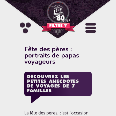
FILTRE
Sélectionnez une catégorie
Activités
Allo le Monde
Fête des pères :
portraits de papas
Artistique & Culturel
Carnets de route
voyageurs
A PROPOS
Concours
Culture pays
DÉCOUVREZ LES
"Blog de voyage autour du
PETITES ANECDOTES
Découvertes et Destinations
DIY
monde en famille. Reportages,
DE VOYAGES DE 7
photos, vidéos, conseils, tests
FAMILLES
et bons plans pour voyager
Hébergement
Insolite
solo ou avec ses enfants."
La fête des pères, c’est l’occasion
La parole des enfants
EN SAVOIR [+]