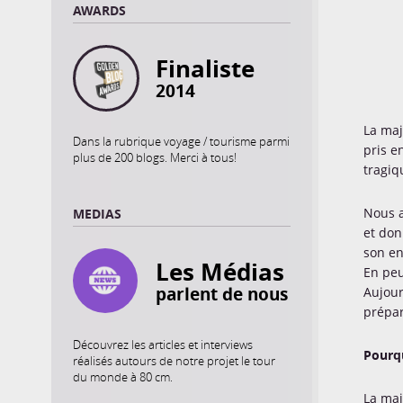
AWARDS
Finaliste
2014
La maj
Dans la rubrique voyage / tourisme parmi
pris e
plus de 200 blogs. Merci à tous!
tragiq
Nous a
MEDIAS
et don
son en
Les Médias
En peu
parlent de nous
Aujour
prépar
Découvrez les articles et interviews
Pourq
réalisés autours de notre projet le tour
du monde à 80 cm.
La maj