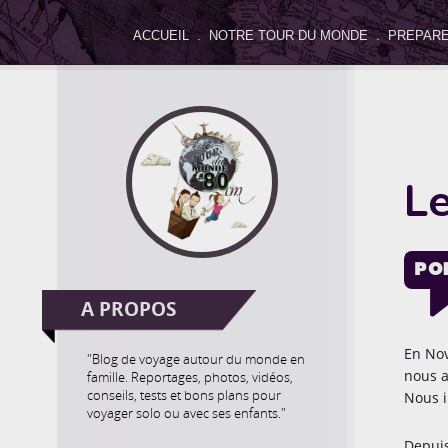
ACCUEIL
.
NOTRE TOUR DU MONDE
.
PREPARE
Séle
Activités
Allo le Monde
Artistique & Culturel
Le
La parole des enfants
Le coin de Maman
Le coin d
Non classé
Nos bons plans
Notre Trip Advisor
PO
O
A PROPOS
En Nov
"Blog de voyage autour du monde en
nous 
famille. Reportages, photos, vidéos,
conseils, tests et bons plans pour
Nous i
voyager solo ou avec ses enfants."
Depuis