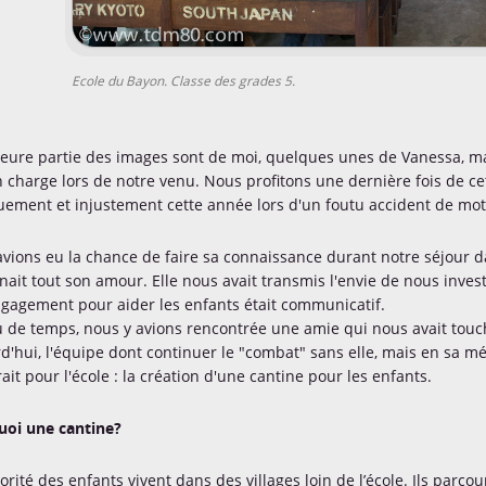
Ecole du Bayon. Classe des grades 5.
eure partie des images sont de moi, quelques unes de Vanessa, mais
n charge lors de notre venu. Nous profitons une dernière fois de ce
uement et injustement cette année lors d'un foutu accident de mo
vions eu la chance de faire sa connaissance durant notre séjour da
nait tout son amour. Elle nous avait transmis l'envie de nous inves
gagement pour aider les enfants était communicatif.
 de temps, nous y avions rencontrée une amie qui nous avait touc
d'hui, l'équipe dont continuer le "combat" sans elle, mais en sa mémo
ait pour l'école : la création d'une cantine pour les enfants.
uoi une cantine?
orité des enfants vivent dans des villages loin de l’école. Ils parco