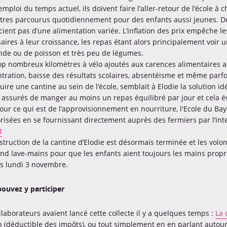
’emploi du temps actuel, ils doivent faire l’aller-retour de l’école à
tres parcourus quotidiennement pour des enfants aussi jeunes. De 
cient pas d’une alimentation variée. L’inflation des prix empêche l
aires à leur croissance, les repas étant alors principalement voi
nde ou de poisson et très peu de légumes.
op nombreux kilomètres à vélo ajoutés aux carences alimentaires a
tration, baisse des résultats scolaires, absentéisme et même parfo
uire une cantine au sein de l’école, semblait à Elodie la solution i
 assurés de manger au moins un repas équilibré par jour et cela é
Pour ce qui est de l’approvisionnement en nourriture, l'Ecole du Ba
risées en se fournissant directement auprès des fermiers par l’in
t
struction de la cantine d’Elodie est désormais terminée et les volon
nd lave-mains pour que les enfants aient toujours les mains propr
s lundi 3 novembre.
ouvez y participer
llaborateurs avaient lancé cette collecte il y a quelques temps :
La 
 (déductible des impôts), ou tout simplement en en parlant autour