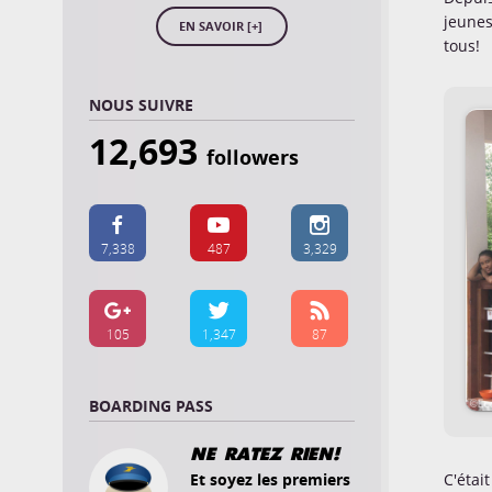
jeunes
EN SAVOIR [+]
tous!
NOUS SUIVRE
12,693
followers



7,338
487
3,329



105
1,347
87
BOARDING PASS
NE RATEZ RIEN!
Et soyez les premiers
C'étai