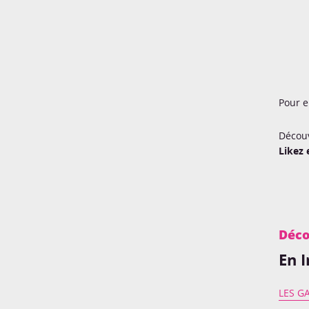
Pour e
Découv
Likez 
Déco
En I
LES G