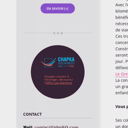
Avec l
EN SAVOIR [+]
kilomè
bénéfi
nécess
de via
Ces tr
concen
Constr
seront
jour. 
défavo
Le Gre
Voyagez couvert à
l'étranger, découvrez
La con
l'
Offre Cap Aventure
un gra
enfant
Vous p
CONTACT
Ses co
un don
Mail:
moc.08mdt@tcatnoc