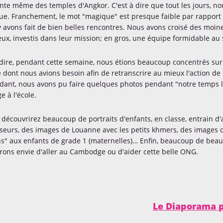
inte même des temples d'Angkor. C'est à dire que tout les jours, nou
e. Franchement, le mot "magique" est presque faible par rapport à 
 avons fait de bien belles rencontres. Nous avons croisé des moine
ux, investis dans leur mission; en gros, une équipe formidable au 
 dire, pendant cette semaine, nous étions beaucoup concentrés sur l
e dont nous avions besoin afin de retranscrire au mieux l'action de l
ant, nous avons pu faire quelques photos pendant "notre temps lib
e à l'école.
 découvrirez beaucoup de portraits d'enfants, en classe, entrain 
seurs, des images de Louanne avec les petits khmers, des images de
s" aux enfants de grade 1 (maternelles)… Enfin, beaucoup de beau
ons envie d'aller au Cambodge ou d'aider cette belle ONG.
Le Diaporama 