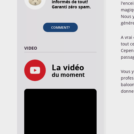
informés de tout!
l'ence
Garanti zéro spam.
magiqu
Nous y
génére
COMMENT?
A vrai
tout c
VIDEO
Cepend
passag
La vidéo
Vous y
du moment
profes
baloon
donner