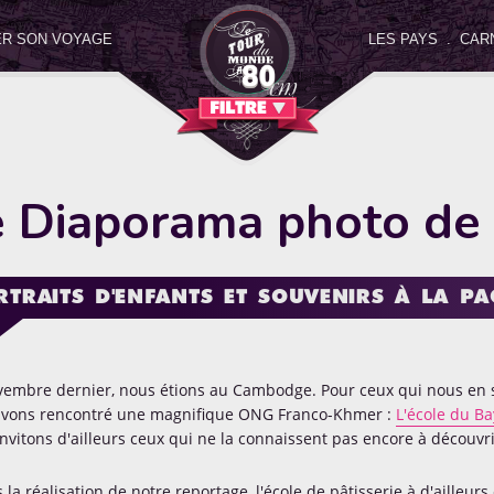
R SON VOYAGE
LES PAYS
.
CAR
ctionnez une catégorie
ci-dessous pour filtrer nos art
FILTRE
Carnets de route
Concours
Culture pays
Découvertes et
 Diaporama photo de 
e Papa
Le coin des invités
Le coin des voyageurs
Le dico de
RTRAITS D'ENFANTS ET SOUVENIRS À LA P
n a testé pour vous
Portraits de papas
Projet
Rencontres
embre dernier, nous étions au Cambodge. Pour ceux qui nous en su
avons rencontré une magnifique ONG Franco-Khmer :
L'école du B
nvitons d'ailleurs ceux qui ne la connaissent pas encore à découvri
 la réalisation de notre reportage, l'école de pâtisserie à d'ailleur