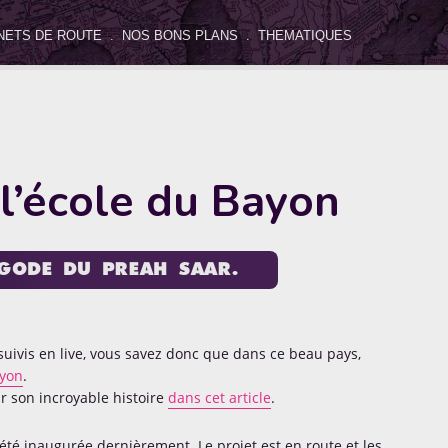
NETS DE ROUTE
.
NOS BONS PLANS
.
THEMATIQUES
icles
 Destinations
DIY
Hébergement
Insolite
l’école du Bayon
 Loulou
Les Balloons
Les ONG
No Comment
AGODE DU PREAH SAAR.
Tests Produits
Thématiques
Voyager avec un enfant
ivis en live, vous savez donc que dans ce beau pays,
ayon
.
r son incroyable histoire
dans cet article
.
s été inaugurée dernièrement. Le projet est en route et les