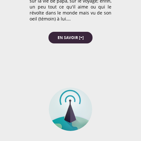
des enfants à travers le
sur la vie de papa, sur le voyage; enfin,
monde sur leur
un peu tout ce qu'il aime ou qui le
environnement, nous avons
révolte dans le monde mais vu de son
préparé une série de
oeil (témoin) à lui….
questions que nous leur
avons posé lors de notre
passage dans certains pays.
EN SAVOIR [+]
EN SAVOIR [+]
AWARDS
Dans la rubrique voyage /
tourisme parmi plus de 200
blogs. Merci à tous!