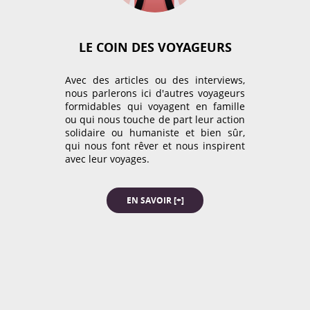
Le coin de Maman
Le coin de Papa
LE COIN DES VOYAGEURS
NOUS SUIVRE
Le coin des invités
Avec des articles ou des interviews,
12,693
nous parlerons ici d'autres voyageurs
Le coin des voyageurs
formidables qui voyagent en famille
followers
ou qui nous touche de part leur action
solidaire ou humaniste et bien sûr,
Le dico de Loulou
Les Balloons
qui nous font rêver et nous inspirent


avec leur voyages.
7,338
487
Les ONG
No Comment
EN SAVOIR [+]


Non classé
Nos bons plans
3,329
105
Notre Trip Advisor
On a testé pour vous


1,347
87
Portraits de papas
Projet