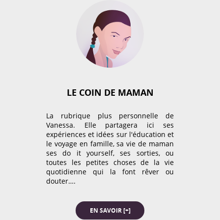
Rencontres
Tests Produits
BOARDING PASS
Thématiques
Voyager avec un enfant
NE RATEZ RIEN!
LE COIN DE MAMAN
Et soyez les premiers
informés de tout!
Garanti zéro spam.
La rubrique plus personnelle de
Vanessa. Elle partagera ici ses
expériences et idées sur l'éducation et
le voyage en famille, sa vie de maman
COMMENT?
ses do it yourself, ses sorties, ou
toutes les petites choses de la vie
quotidienne qui la font rêver ou
douter….
VIDEO
EN SAVOIR [+]