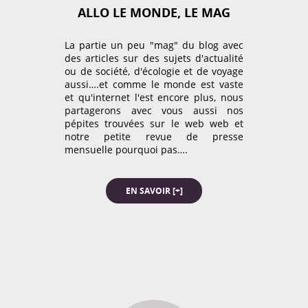
ALLO LE MONDE, LE MAG
La partie un peu "mag" du blog avec
MEDIAS
des articles sur des sujets d'actualité
ou de société, d'écologie et de voyage
aussi….et comme le monde est vaste
et qu'internet l'est encore plus, nous
partagerons avec vous aussi nos
pépites trouvées sur le web web et
notre petite revue de presse
mensuelle pourquoi pas….
Découvrez les articles et
interviews réalisés autours de
notre projet le tour du monde
à 80 cm.
EN SAVOIR [+]
EN SAVOIR [+]