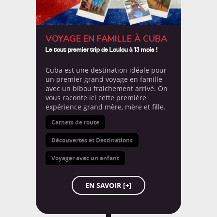
Le coin de Maman
Le coin de Papa
VOYAGE EN FAMILLE À CUBA
NOUS SUIVRE
Le coin des invités
Le tout premier trip de Loulou à 13 mois !
12,693
Cuba est une destination idéale pour
Le coin des voyageurs
followers
un premier grand voyage en famille
avec un bibou fraichement arrivé. On
vous raconte ici cette première
Le dico de Loulou
Les Balloons


expérience grand mère, mère et fille.
7,338
487
Carnets de route
Les ONG
No Comment
Découvertes et Destinations


Non classé
Nos bons plans
3,329
105
Voyager avec un enfant
Notre Trip Advisor
On a testé pour vous


EN SAVOIR [+]
1,347
87
Portraits de papas
Projet