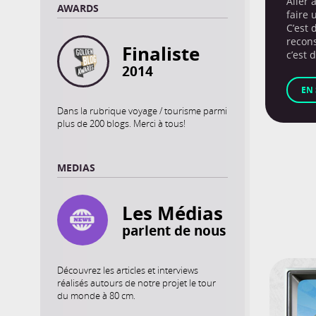
Aller 
AWARDS
faire 
C’est 
recons
Finaliste
c’est d
2014
EN 
Dans la rubrique voyage / tourisme parmi
plus de 200 blogs. Merci à tous!
MEDIAS
Les Médias
parlent de nous
Découvrez les articles et interviews
réalisés autours de notre projet le tour
du monde à 80 cm.