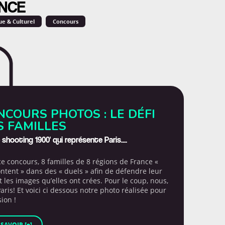
NCE
ue & Culturel
Concours
NCOURS PHOTOS : LE DÉFI
S FAMILLES
shooting 1900' qui représente Paris....
ce concours, 8 familles de 8 régions de France «
ontent » dans des « duels » afin de défendre leur
et les images qu’elles ont crées. Pour le coup, nous,
Paris! Et voici ci dessous notre photo réalisée pour
sion !
 SAVOIR [+]