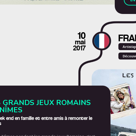
10
FRA
mai
Artistiq
2017
Découve
On a te
S GRANDS JEUX ROMAINS
 NÎMES
k end en famille et entre amis à remonter le
s