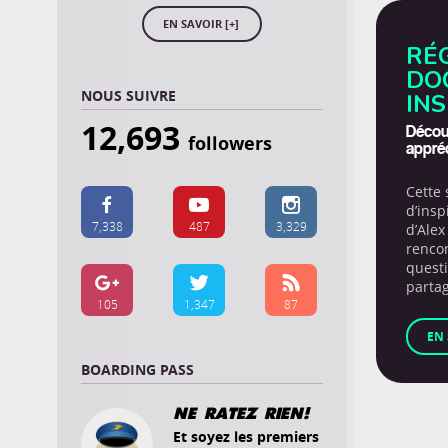
EN SAVOIR [+]
RÉG
DO
NOUS SUIVRE
IN
12,693
Découv
followers
appréc
Cette 



d’insp
7,338
487
3,329
d’Alex
rencon
quest



partag
105
1,347
87
EN 
BOARDING PASS
NE RATEZ RIEN!
Et soyez les premiers