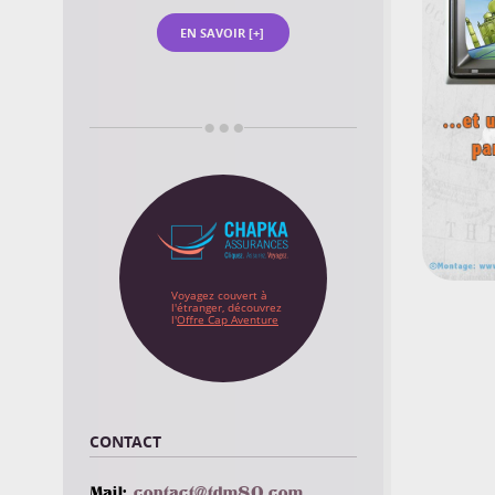
EN SAVOIR [+]
Voyagez couvert à
l'étranger, découvrez
l'
Offre Cap Aventure
CONTACT
Mail:
moc.08mdt@tcatnoc