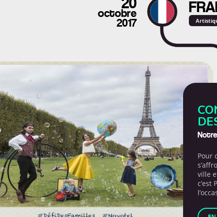
20
FRA
octobre
Artistiq
2017
CO
DE
Notre 
Pour 
s’affr
ville 
c’est 
l’occa
EN