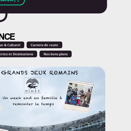
NCE
ue & Culturel
Carnets de route
rtes et Destinations
Nos bons plans
sté pour vous