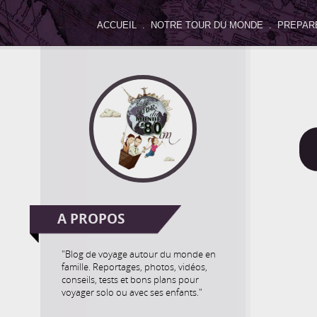
ACCUEIL
.
NOTRE TOUR DU MONDE
.
PREPAR
Séle
Activités
Allo le Monde
Artistique & Culturel
La parole des enfants
Le coin de Maman
Le coin d
Non classé
Nos bons plans
Notre Trip Advisor
O
A PROPOS
"Blog de voyage autour du monde en
famille. Reportages, photos, vidéos,
conseils, tests et bons plans pour
voyager solo ou avec ses enfants."