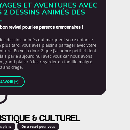
YAGES ET AVENTURES AVEC
S 2 DESSINS ANIMÉS DES
…
bon revival pour les parents trentenaires !
a des dessins animés qui marquent votre enfance,
 plus tard, vous avez plaisir à partager avec votre
iture. En voila donc 2 que j'ai adoré petit et dont
ulais parlé aujourd'hui avec vous car nous avons
n grand plaisir à les regarder en famille malgré
0 ans d'âge.
 SAVOIR [+]
ISTIQUE & CULTUREL
s plans
On a testé pour vous