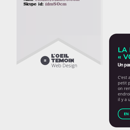
Skype id:
tdm80cm
LA 
« 

Un par
C'est 
petit 
on ren
endroi
il y a
EN 