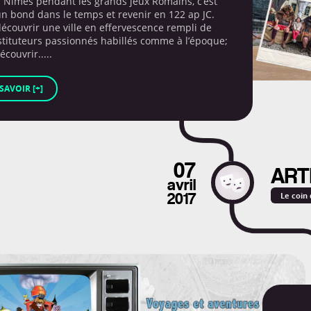
a Nîmes pendant les grands jeux Romains, c’est
un bond dans le temps et revenir en 122 ap JC.
découvrir une ville en effervescence rempli de
tituteurs passionnés habillés comme à l’époque;
écouvrir.....
SAVOIR [+]
07
ART
avril
Le coin
2017