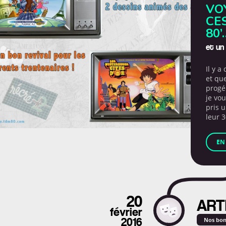
VO
CE
80’
et un 
Il y 
et que
progén
je vo
pris u
leur 3
EN
20
ART
février
Nos bon
2016